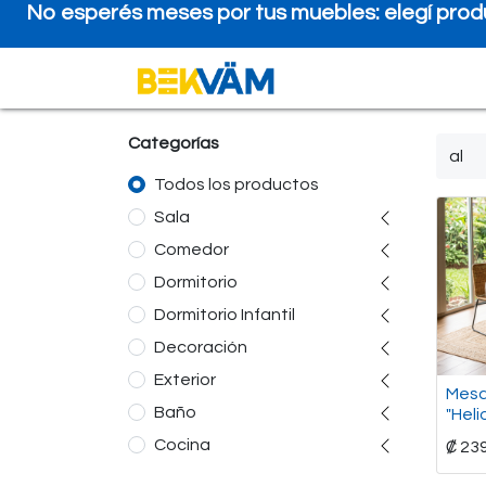
No esperés meses por tus muebles: elegí produ
Tienda
Financiam
Categorías
Todos los productos
Sala
Comedor
Dormitorio
Dormitorio Infantil
Decoración
Exterior
Mesa
Baño
"Heli
Cocina
₡
23