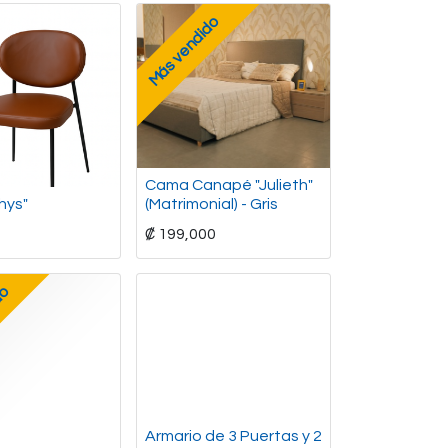
Más vendido
Cama Canapé "Julieth"
thys"
(Matrimonial) - Gris
₡
199,000
do
Armario de 3 Puertas y 2