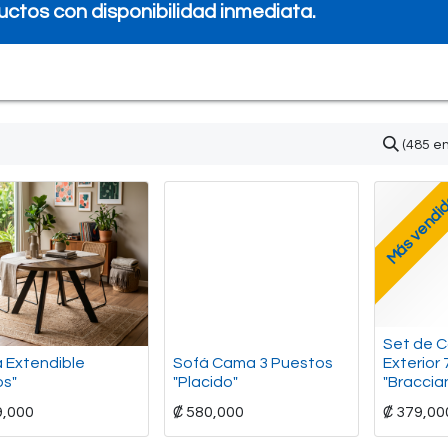
ctos con disponibilidad inmediata.
0
iento
Preguntas frecuentes
Quiénes Somos
(485 e
Más vendi
Set de 
 Extendible
Sofá Cama 3 Puestos
Exterior 
os"
"Placido"
"Braccia
9,000
₡
580,000
₡
379,00