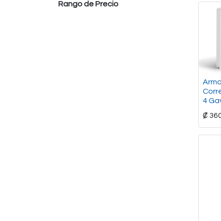
Rango de Precio
Arma
Corr
4 Ga
₡
36