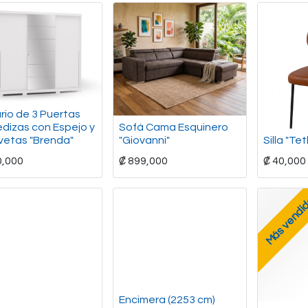
rio de 3 Puertas
edizas con Espejo y
Sofá Cama Esquinero
vetas "Brenda"
"Giovanni"
Silla "Te
0,000
₡
899,000
₡
40,000
Más vendi
Encimera (2253 cm)