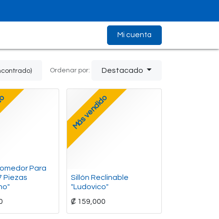
Mi cuenta
Destacado
Ordenar por:
ncontrado)
do
Más vendido
Comedor Para
7 Piezas
Sillón Reclinable
no"
"Ludovico"
0
₡
159,000