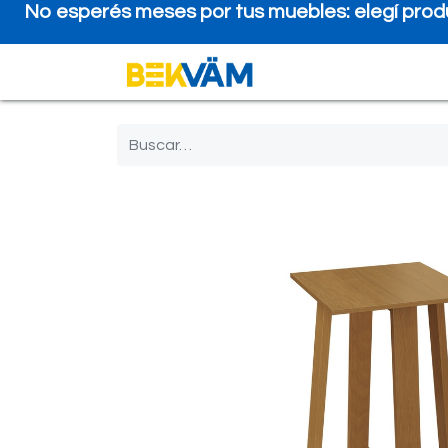
No esperés meses por tus muebles: elegí produ
Tienda
Financiam