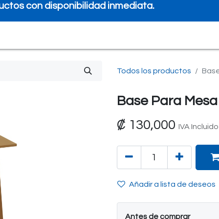
ctos con disponibilidad inmediata.
0
iento
Preguntas frecuentes
Quiénes Somos
Todos los productos
Base
Base Para Mesa 
₡
130,000
IVA Incluido
Añadir a lista de deseos
Antes de comprar