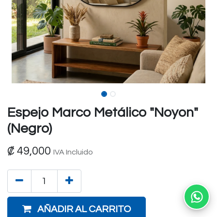
Espejo Marco Metálico "Noyon"
(Negro)
₡
49,000
IVA Incluido
Ab
AÑADIR AL CARRITO