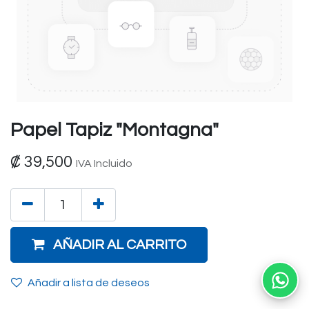
Papel Tapiz "Montagna"
₡
39,500
IVA Incluido
AÑADIR AL CARRITO
Añadir a lista de deseos
Ab