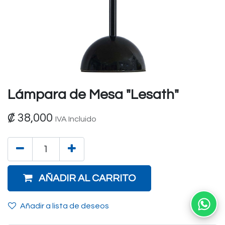
Lámpara de Mesa "Lesath"
₡
38,000
IVA Incluido
AÑADIR AL CARRITO
Añadir a lista de deseos
Ab