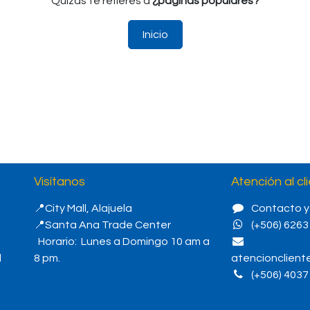
Quizás te refieres a
¿páginas populares?
Inicio
Visítanos
Atención al cli
📍City Mall, Alajuela
Contacto y
📍Santa Ana Trade Center
(+506) 6263
Horario: Lunes a Domingo 10 am a
d
8 pm.
atencionclien
(+506) 4037