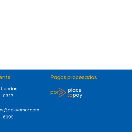
ente ​
Pagos procesados
 tiendas
por
 - 0317
tes@bekvamcr.com
 - 6099