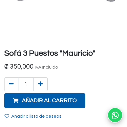
Sofá 3 Puestos "Mauricio"
₡
350,000
IVA Incluido
AÑADIR AL CARRITO
Añadir a lista de deseos
Ab