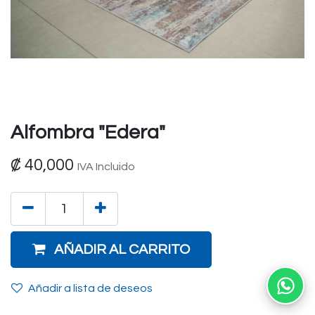
Alfombra "Edera"
₡
40,000
IVA Incluido
AÑADIR AL CARRITO
Añadir a lista de deseos
Ab