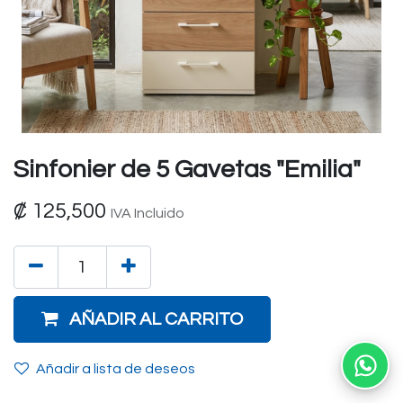
Sinfonier de 5 Gavetas "Emilia"
₡
125,500
IVA Incluido
AÑADIR AL CARRITO
Añadir a lista de deseos
Ab