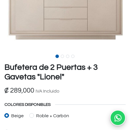
Bufetera de 2 Puertas + 3
Gavetas "Lionel"
₡
289,000
IVA Incluido
COLORES DISPONIBLES
Beige
Roble + Carbón
Ab