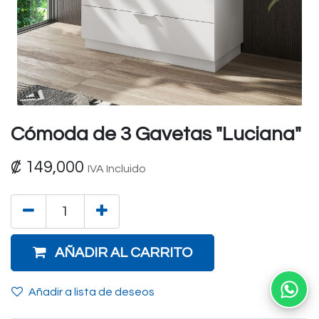
Cómoda de 3 Gavetas "Luciana"
₡
149,000
IVA Incluido
AÑADIR AL CARRITO
Añadir a lista de deseos
Ab