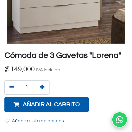
Cómoda de 3 Gavetas "Lorena"
₡
149,000
IVA Incluido
AÑADIR AL CARRITO
Añadir a lista de deseos
Ab