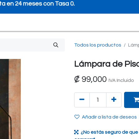
ta en 24 meses con Tasa 0.
ctos con disponibilidad inmediata.
0
iento
Preguntas frecuentes
Quiénes Somos
Todos los productos
Lámp
Lámpara de Piso
₡
99,000
IVA Incluido
Añadir a lista de deseos
¿No estás seguro de que