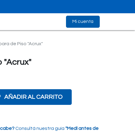
Mi cuenta
ara de Piso "Acrux"
 "Acrux"
AÑADIR AL CARRITO
 cabe?
Consultá nuestra guía
"Medí antes de